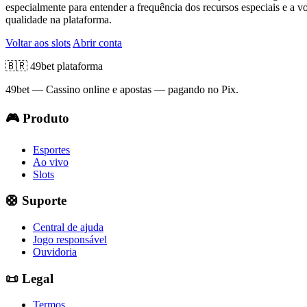
especialmente para entender a frequência dos recursos especiais e a v
qualidade na plataforma.
Voltar aos slots
Abrir conta
🇧🇷 49bet plataforma
49bet — Cassino online e apostas — pagando no Pix.
🎮
Produto
Esportes
Ao vivo
Slots
🛟
Suporte
Central de ajuda
Jogo responsável
Ouvidoria
📜
Legal
Termos