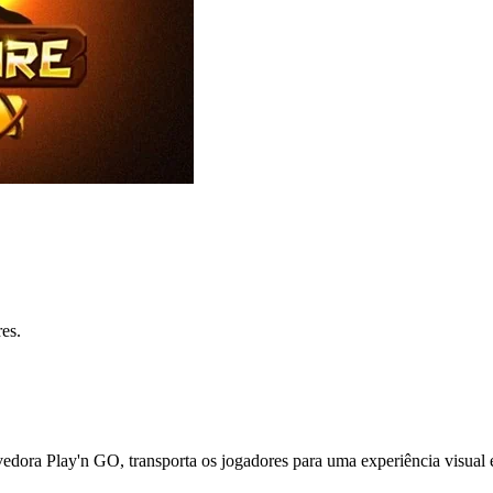
es.
dora Play'n GO, transporta os jogadores para uma experiência visual
.