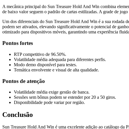
A mecânica principal do Sun Treasure Hold And Win combina elemento
de baixo valor seguem o padrão de cartas estilizadas. A grade de jogo
Um dos diferenciais do Sun Treasure Hold And Win é a sua rodada de 
podem ser ativados, elevando significativamente o potencial de ganho
otimizado para dispositivos móveis, garantindo uma experiência fluid
Pontos fortes
RTP competitivo de 96.50%.
Volatilidade média adequada para diferentes perfis.
Modo demo disponível para testes.
Temática envolvente e visual de alta qualidade.
Pontos de atenção
Volatilidade média exige gestão de banca.
Sessões sem bônus podem se estender por 20 a 50 giros.
Disponibilidade pode variar por região.
Conclusão
Sun Treasure Hold And Win é uma excelente adição ao catálogo da P