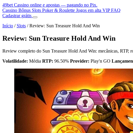
49bet
Cassino online e apostas — pagando no Pix.
Cassino
Bônus
Slots
Poker & Roulette
Jogos em alta
VIP
FAQ
Cadastrar grátis
Início
/
Slots
/
Review: Sun Treasure Hold And Win
Review: Sun Treasure Hold And Win
Review completo do Sun Treasure Hold And Win: mecânicas, RTP, ro
Volatilidade:
Média
RTP:
96.50%
Provider:
Play'n GO
Lançamen