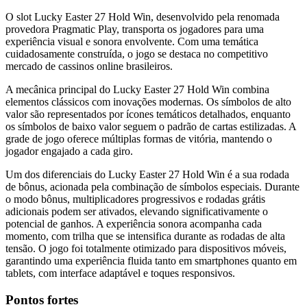
O slot Lucky Easter 27 Hold Win, desenvolvido pela renomada
provedora Pragmatic Play, transporta os jogadores para uma
experiência visual e sonora envolvente. Com uma temática
cuidadosamente construída, o jogo se destaca no competitivo
mercado de cassinos online brasileiros.
A mecânica principal do Lucky Easter 27 Hold Win combina
elementos clássicos com inovações modernas. Os símbolos de alto
valor são representados por ícones temáticos detalhados, enquanto
os símbolos de baixo valor seguem o padrão de cartas estilizadas. A
grade de jogo oferece múltiplas formas de vitória, mantendo o
jogador engajado a cada giro.
Um dos diferenciais do Lucky Easter 27 Hold Win é a sua rodada
de bônus, acionada pela combinação de símbolos especiais. Durante
o modo bônus, multiplicadores progressivos e rodadas grátis
adicionais podem ser ativados, elevando significativamente o
potencial de ganhos. A experiência sonora acompanha cada
momento, com trilha que se intensifica durante as rodadas de alta
tensão. O jogo foi totalmente otimizado para dispositivos móveis,
garantindo uma experiência fluida tanto em smartphones quanto em
tablets, com interface adaptável e toques responsivos.
Pontos fortes