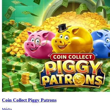
Coin Collect Piggy Patrons
Média