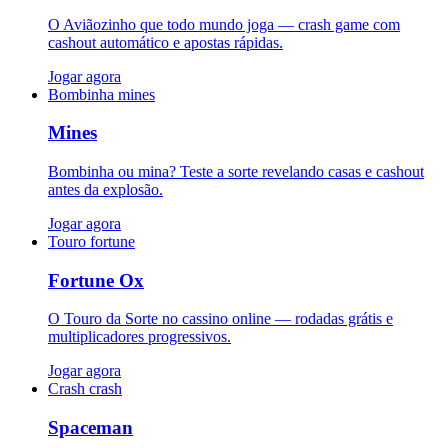
O Aviãozinho que todo mundo joga — crash game com
cashout automático e apostas rápidas.
Jogar agora
Bombinha
mines
Mines
Bombinha ou mina? Teste a sorte revelando casas e cashout
antes da explosão.
Jogar agora
Touro
fortune
Fortune Ox
O Touro da Sorte no cassino online — rodadas grátis e
multiplicadores progressivos.
Jogar agora
Crash
crash
Spaceman