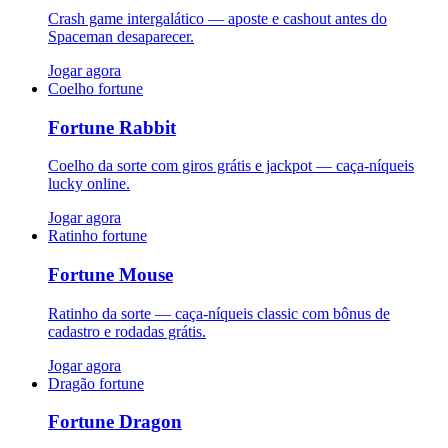
Crash game intergalático — aposte e cashout antes do
Spaceman desaparecer.
Jogar agora
Coelho
fortune
Fortune Rabbit
Coelho da sorte com giros grátis e jackpot — caça-níqueis
lucky online.
Jogar agora
Ratinho
fortune
Fortune Mouse
Ratinho da sorte — caça-níqueis classic com bônus de
cadastro e rodadas grátis.
Jogar agora
Dragão
fortune
Fortune Dragon