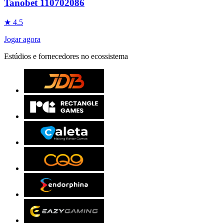
Tanobet 110702086
★
4.5
Jogar agora
Estúdios e fornecedores no ecossistema