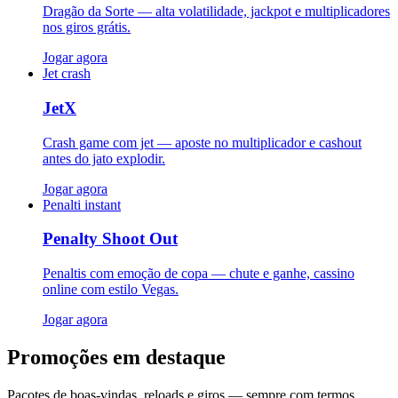
Dragão da Sorte — alta volatilidade, jackpot e multiplicadores
nos giros grátis.
Jogar agora
Jet
crash
JetX
Crash game com jet — aposte no multiplicador e cashout
antes do jato explodir.
Jogar agora
Penalti
instant
Penalty Shoot Out
Penaltis com emoção de copa — chute e ganhe, cassino
online com estilo Vegas.
Jogar agora
Promoções em destaque
Pacotes de boas-vindas, reloads e giros — sempre com termos