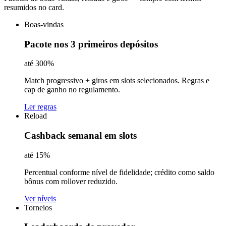
resumidos no card.
Boas-vindas
Pacote nos 3 primeiros depósitos
até 300%
Match progressivo + giros em slots selecionados. Regras e
cap de ganho no regulamento.
Ler regras
Reload
Cashback semanal em slots
até 15%
Percentual conforme nível de fidelidade; crédito como saldo
bônus com rollover reduzido.
Ver níveis
Torneios