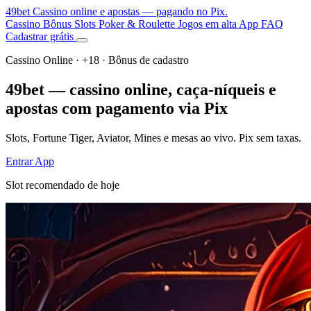
49bet
Cassino online e apostas — pagando no Pix.
Cassino
Bônus
Slots
Poker & Roulette
Jogos em alta
App
FAQ
Cadastrar grátis
Cassino Online · +18 · Bônus de cadastro
49bet — cassino online, caça-níqueis e
apostas com pagamento via Pix
Slots, Fortune Tiger, Aviator, Mines e mesas ao vivo. Pix sem taxas.
Entrar
App
Slot recomendado de hoje