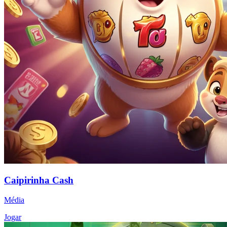
Caipirinha Cash
Média
Jogar