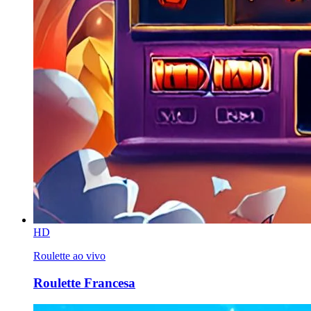
HD
Roulette ao vivo
Roulette Francesa