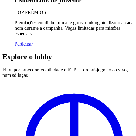
Leaderboards de provedor
TOP PRÊMIOS
Premiações em dinheiro real e giros; ranking atualizado a cada
hora durante a campanha. Vagas limitadas para missões
especiais.
Participar
Explore o lobby
Filtre por provedor, volatilidade e RTP — do pré-jogo ao ao vivo,
num só lugar.