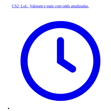
CS2, LoL, Valorant e mais com odds atualizadas.